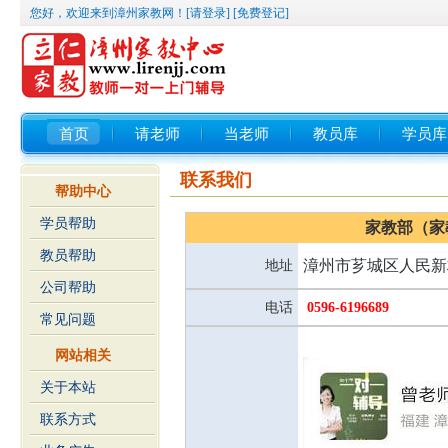
您好，欢迎来到漳州家教网！
[请登录]
[免费登记]
首页
请老师
当老师
教员库
学员库
联系我们
帮助中心
学员帮助
家教部（家教中
教员帮助
漳州市芗城区人民新
地址
公司帮助
电话
0596-6196689
常见问题
网站相关
关于本站
联系方式