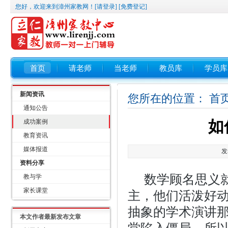
您好，欢迎来到漳州家教网！
[请登录]
[免费登记]
首页
请老师
当老师
教员库
学员库
新闻资讯
您所在的位置：
首
通知公告
如
成功案例
教育资讯
媒体报道
发
资料分享
数学顾名思义就
教与学
家长课堂
主，他们活泼好
抽象的学术演讲
本文作者最新发布文章