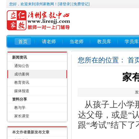
您好，欢迎来到漳州家教网！
[请登录]
[免费登记]
首页
请老师
当老师
教员库
学员库
新闻资讯
您所在的位置：
首
通知公告
家
成功案例
教育资讯
媒体报道
发
资料分享
   从孩子上小学那一天，无论你是宣称“考试不重要”的豁
教与学
达父母，或是“
家长课堂
跟“考试”结下
本文作者最新发布文章