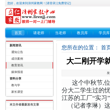
您好，欢迎来到漳州家教网！
[请登录]
[免费登记]
首页
请老师
当老师
教员库
学员库
新闻资讯
您所在的位置：
首
通知公告
大二刚开学
成功案例
教育资讯
媒体报道
发
资料分享
这个中秋节,位
教与学
分大二学生过的
家长课堂
江苏的工厂“实习
（记者李琳）
本文作者最新发布文章