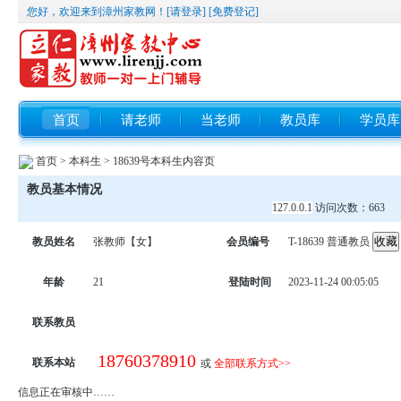
您好，欢迎来到漳州家教网！
[请登录]
[免费登记]
首页
请老师
当老师
教员库
学员库
首页
>
本科生
> 18639号本科生内容页
教员基本情况
127.0.0.1
访问次数：
663
教员姓名
张教师【女】
会员编号
T-18639
普通教员
年龄
21
登陆时间
2023-11-24 00:05:05
联系教员
18760378910
联系本站
或
全部联系方式>>
信息正在审核中……