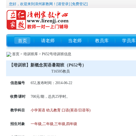
您好，欢迎来到漳州家教网！
[请登录]
[免费登记]
首页
请老师
当老师
教员库
学员库
首页
>
培训班库
> P652号培训班信息
【培训班】新概念英语暑期班（P652号）
T16595教员
信息编号
652,发布时间：2014-06-22
收费/课时
700元/期，总共25学时。
教学科目
小学英语 幼儿教育 口语(英语/日语等)
招生对象
一年级,二年级,三年级,四年级