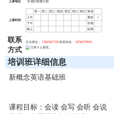
上课地址
芗城区凯撒王朝
周一
周二
周三
周四
周五
周六
周日
寒假
上午
暑假
√
上课时间
下午
长期
晚上
短期
联系
主办单位：
15605067350
联系本站：
18760378910
已有 0 人报名。
方式
培训班详细信息
新概念英语基础班
课程目标：会读 会写 会听 会说